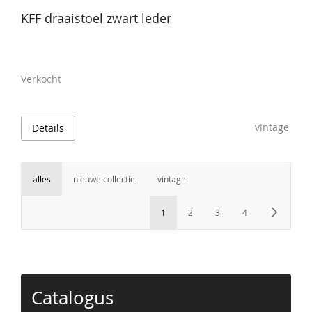
KFF draaistoel zwart leder
Verkocht
vintage
Details
alles
nieuwe collectie
vintage
Pagina
U lees momenteel pagina
Pagina
Pagina
Pagina
Pagin
Volg
1
2
3
4
Catalogus