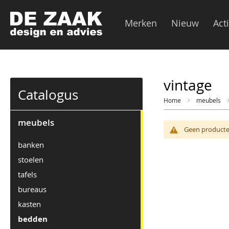
Merken
Nieuw
Act
vintage
Catalogus
Home
meubels
meubels
Geen producte
banken
stoelen
tafels
bureaus
kasten
bedden