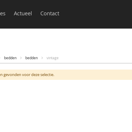
ies
Actueel
Contact
bedden
bedden
vintage
n gevonden voor deze selectie.