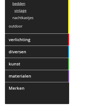
bedden
vintage
nachtkastjes
outdoor
verlichting
diversen
kunst
materialen
Merken
0