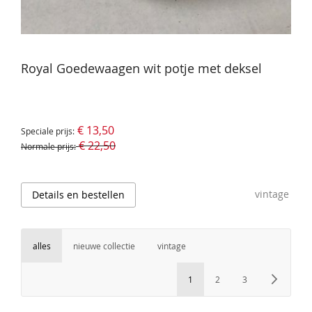
Royal Goedewaagen wit potje met deksel
€ 13,50
Speciale prijs
€ 22,50
Normale prijs
vintage
Details en bestellen
alles
nieuwe collectie
vintage
Pagina
U lees momenteel pagina
Pagina
Pagina
Pagin
Volg
1
2
3