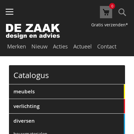
0
Se
Winkelw
Gratis verzenden*
Merken
Nieuw
Acties
Actueel
Contact
Catalogus
meubels
verlichting
diversen
bouwmaterialen