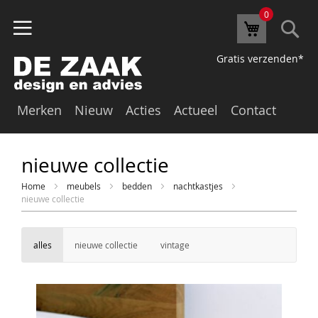
0
Se
Winkelw
Gratis verzenden*
Merken
Nieuw
Acties
Actueel
Contact
nieuwe collectie
Home
meubels
bedden
nachtkastjes
nieuwe collectie
alles
nieuwe collectie
vintage