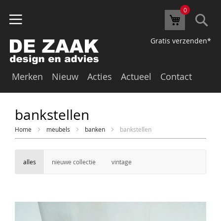
0
Se
Winkelw
Gratis verzenden*
Merken
Nieuw
Acties
Actueel
Contact
bankstellen
Home
meubels
banken
bankstellen
alles
nieuwe collectie
vintage