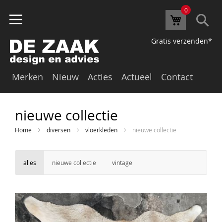
0
Se
Winkelw
Gratis verzenden*
Merken
Nieuw
Acties
Actueel
Contact
nieuwe collectie
Home
diversen
vloerkleden
nieuwe collectie
alles
nieuwe collectie
vintage