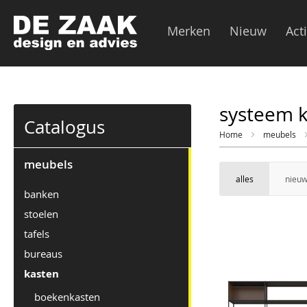
Merken
Nieuw
Act
systeem 
Catalogus
Home
meubels
meubels
alles
nieuw
banken
stoelen
tafels
bureaus
kasten
boekenkasten