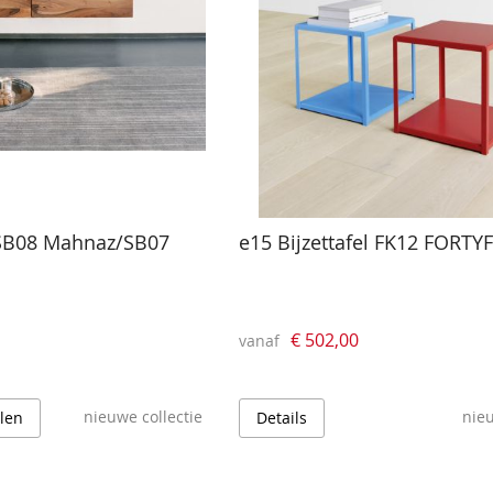
SB08 Mahnaz/SB07
e15 Bijzettafel FK12 FORT
€ 502,00
vanaf
nieuwe collectie
nieu
llen
Details