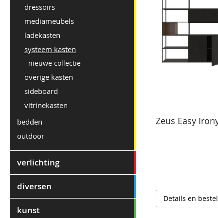
dressoirs
mediameubels
ladekasten
systeem kasten
nieuwe collectie
overige kasten
sideboard
vitrinekasten
Zeus Easy Iron
bedden
outdoor
verlichting
diversen
Details en beste
kunst