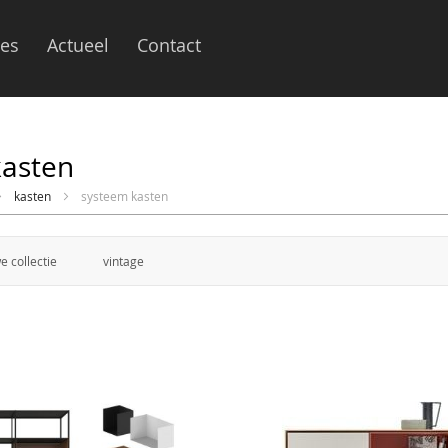
ies
Actueel
Contact
kasten
kasten
systeem kasten
e collectie
vintage