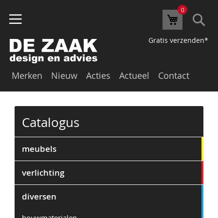
0
Se
Winkelw
Gratis verzenden*
Merken
Nieuw
Acties
Actueel
Contact
Catalogus
meubels
verlichting
diversen
bouwmaterialen