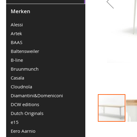
Merken
Alessi
Artek
BAAS
Baltensweiler
B-line
Bruunmunch
Casala
Cloudnola
Diamantini&Domeniconi
DCW editions
Dutch Originals
e15
Ga
Eero Aarnio
naar