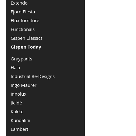
Extendo
het
begin
Fjord Fiesta
van
Flux furniture
de
afbeeldingen-
Functionals
gallerij
Gispen Classics
Gispen Today
Graypants
Hala
Industrial Re-Designs
Ingo Maurer
Innolux
Jieldé
Kokke
Kundalini
Lambert