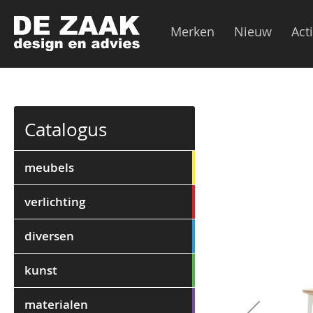
Merken
Nieuw
Act
Ga
Catalogus
naar
het
einde
meubels
van
de
verlichting
afbeeldingen-
gallerij
diversen
kunst
materialen