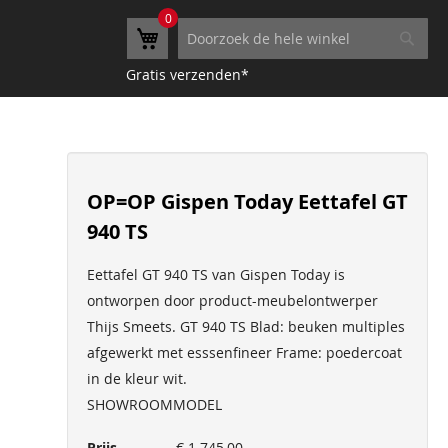
0
Winkelwagen
Search
Searc
Gratis verzenden*
OP=OP Gispen Today Eettafel GT
940 TS
Eettafel GT 940 TS van Gispen Today is
ontworpen door product-meubelontwerper
Thijs Smeets. GT 940 TS Blad: beuken multiples
afgewerkt met esssenfineer Frame: poedercoat
in de kleur wit.
SHOWROOMMODEL
Meer
Prijs
€ 1.745,00