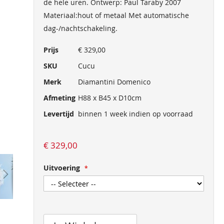
de hele uren. Ontwerp: Paul Taraby 2007
Materiaal:hout of metaal Met automatische
dag-/nachtschakeling.
Meer
Prijs
€ 329,00
informatie
SKU
Cucu
Merk
Diamantini Domenico
Afmeting
H88 x B45 x D10cm
Levertijd
binnen 1 week indien op voorraad
€ 329,00
Uitvoering