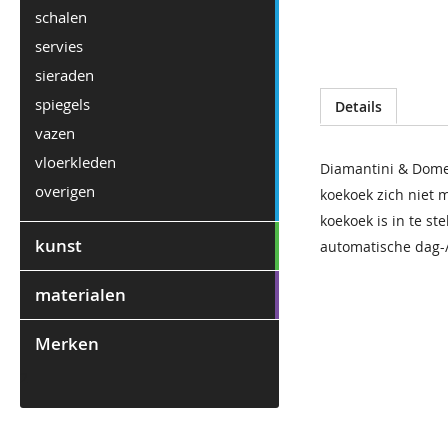
het
schalen
begin
servies
van
de
sieraden
afbeeldingen-
spiegels
Details
gallerij
vazen
vloerkleden
Diamantini & Domen
overigen
koekoek zich niet m
koekoek is in te st
kunst
automatische dag-
materialen
Merken
2