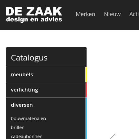
Merken
Nieuw
Act
Ga
Catalogus
naar
het
einde
meubels
van
de
verlichting
afbeeldingen-
gallerij
diversen
bouwmaterialen
brillen
cadeaubonnen