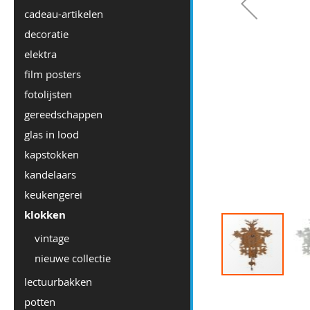
cadeau-artikelen
decoratie
elektra
film posters
fotolijsten
gereedschappen
glas in lood
kapstokken
kandelaars
keukengerei
klokken
vintage
nieuwe collectie
lectuurbakken
Ga
potten
naar